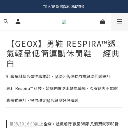
加入會員 領$300購物金
【GEOX】男鞋 RESPIRA™透
氣輕量低筒運動休閒鞋｜ 經典
白
針織布料結合彈性纖維鞋，呈現俐落運動風格與現代感設計
專利 Respira™ 科技，鞋底內置防水透氣薄膜，久穿乾爽不悶繳
綁帶式設計，提供穩定貼合與良好包覆感
至
08/10 16:00
截止
全店，爸氣前行:歡慶88節 凡消費就享88折