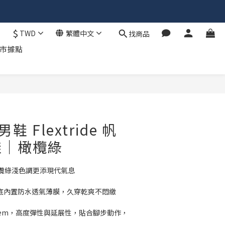
$
TWD
繁體中文
找商品
市據點
立即購買
鞋 Flextride 帆
鞋｜橄欖綠
欖綠淺色調更添現代氣息
技，鞋底內置防水透氣薄膜，久穿乾爽不悶繳
ity System，高度彈性與延展性，貼合腳步動作，