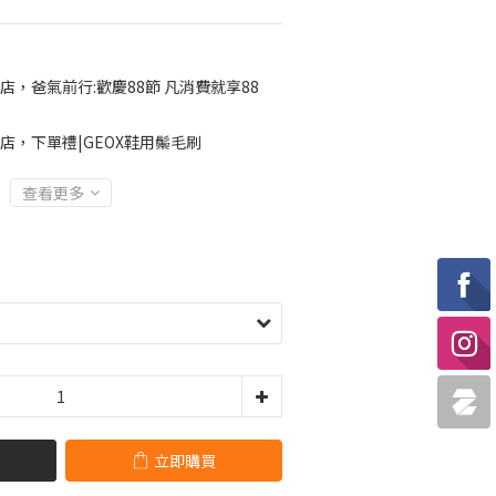
店，爸氣前行:歡慶88節 凡消費就享88
店，下單禮|GEOX鞋用鬃毛刷
查看更多
立即購買