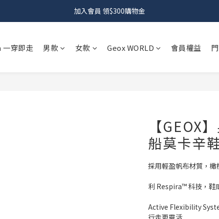
加入會員 領$300購物金
 In 一穿即走
男款
女款
Geox WORLD
會員權益
門
【GEOX】男
船莫卡辛
採用輕盈帆布材質，橄
利 Respira™ 科
Active Flexibil
行走更靈活