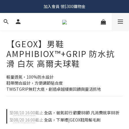
加入會員 領$300購物金
【GEOX】男鞋
AMPHIBIOX™+GRIP 防水抗
滑 白灰 高爾夫球鞋
輕量透氣，100%防水設計
鞋帶閉合設計，方便調節貼合度
TWISTGRIP無釘大底，創造卓越緩衝回饋與靈活抓地
至
08/10 16:00
截止
全店，爸氣前行:歡慶88節 凡消費就享88折
至
08/20 16:00
截止
全店，下單禮|GEOX鞋用鬃毛刷