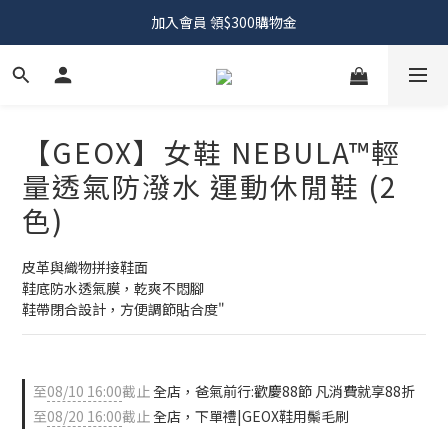
加入會員 領$300購物金
【GEOX】女鞋 NEBULA™輕
量透氣防潑水 運動休閒鞋 (2
色)
皮革與織物拼接鞋面
鞋底防水透氣膜，乾爽不悶腳
鞋帶閉合設計，方便調節貼合度"
至
08/10 16:00
截止
全店，爸氣前行:歡慶88節 凡消費就享88折
至
08/20 16:00
截止
全店，下單禮|GEOX鞋用鬃毛刷