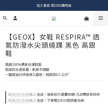
加入會員 領$300購物金
【GEOX】女鞋 RESPIRA™ 透
氣防潑水尖頭繞踝 黑色 高跟
鞋
甄選100%麂皮光澤鞋面
鞋底防水透氣膜，乾爽不悶腳
一腳蹬設計快速滑入腳部，鞋跟高6.5 公分"
至
08/10 16:00
截止
全店，爸氣前行:歡慶88節 凡消費就享88折
至
08/20 16:00
截止
全店，下單禮|GEOX鞋用鬃毛刷