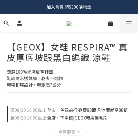
加入會員 領$300購物金
【GEOX】女鞋 RESPIRA™ 真
皮厚底坡跟黑白編織 涼鞋
甄選100%光澤皮革鞋面
鞋底防水透氣膜，乾爽不悶腳
鞋帶扣環設計，鞋跟高7公分
至
08/10 16:00
截止
全店，爸氣前行:歡慶88節 凡消費就享88折
至
08/20 16:00
截止
全店，下單禮|GEOX鞋用鬃毛刷
查看更多