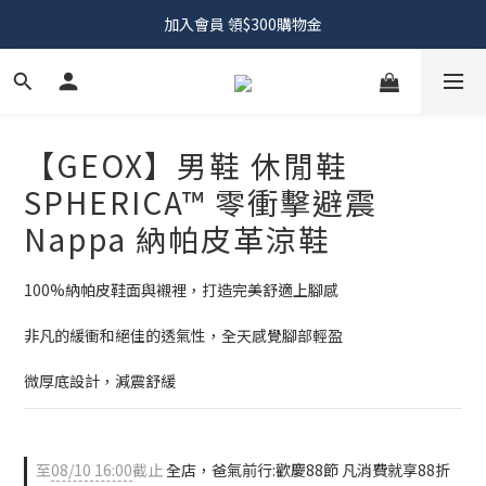
加入會員 領$300購物金
【GEOX】男鞋 休閒鞋
SPHERICA™ 零衝擊避震
Nappa 納帕皮革涼鞋
100%納帕皮鞋面與襯裡，打造完美舒適上腳感
非凡的緩衝和絕佳的透氣性，全天感覺腳部輕盈
微厚底設計，減震舒緩
至
08/10 16:00
截止
全店，爸氣前行:歡慶88節 凡消費就享88折