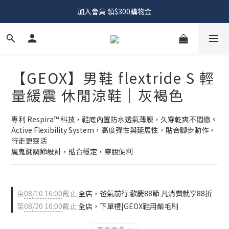
加入會員 領$300購物金
【GEOX】男鞋 flextride S 輕
量緩震 休閒涼鞋｜灰褐色
專利 Respira™ 科技，鞋底內置防水透氣薄膜，久穿乾爽不悶繳。
Active Flexibility System，高度彈性與延展性，貼合腳步動作，
行走更靈活
魔鬼氈調節設計，貼合穩定，穿脫便利
至
08/10 16:00
截止
全店，爸氣前行:歡慶88節 凡消費就享88折
至
08/20 16:00
截止
全店，下單禮|GEOX鞋用鬃毛刷