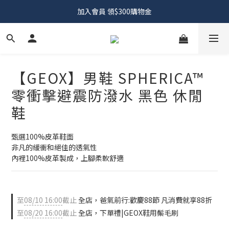
加入會員 領$300購物金
【GEOX】男鞋 SPHERICA™
零衝擊避震防潑水 黑色 休閒
鞋
甄選100%皮革鞋面
非凡的緩衝和絕佳的透氣性
內裡100%皮革製成，上腳柔軟舒適
至
08/10 16:00
截止
全店，爸氣前行:歡慶88節 凡消費就享88折
至
08/20 16:00
截止
全店，下單禮|GEOX鞋用鬃毛刷