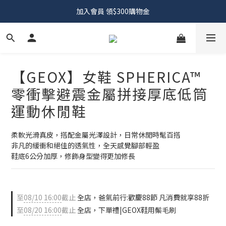
加入會員 領$300購物金
【GEOX】女鞋 SPHERICA™
零衝擊避震金屬拼接厚底低筒
運動休閒鞋
柔軟光滑真皮，搭配金屬光澤設計，日常休閒時髦百搭
非凡的緩衝和絕佳的透氣性，全天感覺腳部輕盈
鞋底6公分加厚，修飾身型變得更加修長
至
08/10 16:00
截止
全店，爸氣前行:歡慶88節 凡消費就享88折
至
08/20 16:00
截止
全店，下單禮|GEOX鞋用鬃毛刷