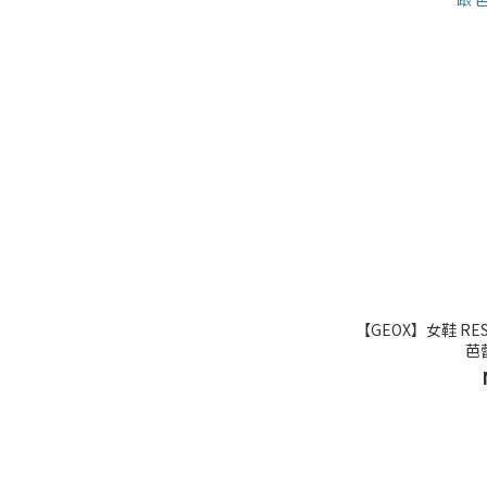
【GEOX】女鞋 RE
芭