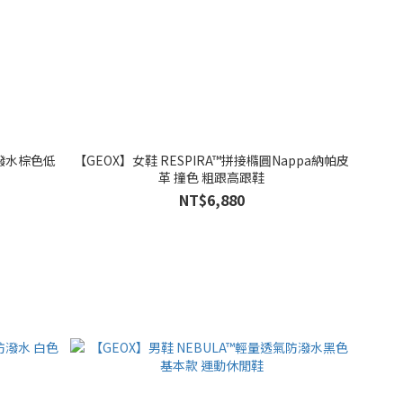
防潑水棕色低
【GEOX】女鞋 RESPIRA™拼接橢圓Nappa納帕皮
革 撞色 粗跟高跟鞋
NT$6,880