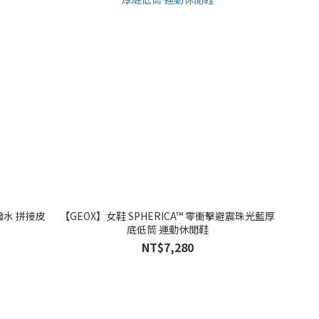
潑水 拼接皮
【GEOX】女鞋 SPHERICA™ 零衝擊避震珠光藍厚
底低筒 運動休閒鞋
NT$7,280