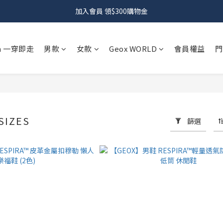
加入會員 領$300購物金
 In 一穿即走
男款
女款
Geox WORLD
會員權益
門
SIZES
篩選