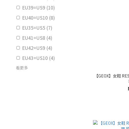
EU39=US9 (10)
EU40=US10 (8)
EU35=US5 (7)
EU41=US8 (4)
EU42=US9 (4)
EU43=US10 (4)
看更多
【GEOX】女鞋 RE