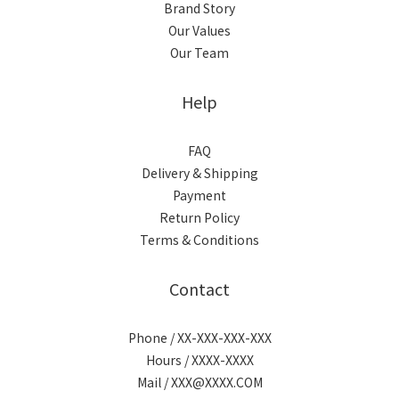
Brand Story
Our Values
Our Team
Help
FAQ
Delivery & Shipping
Payment
Return Policy
Terms & Conditions
Contact
Phone / XX-XXX-XXX-XXX
Hours / XXXX-XXXX
Mail / XXX@XXXX.COM