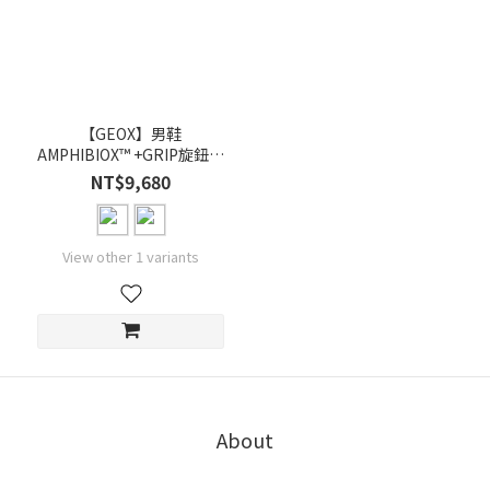
【GEOX】男鞋
AMPHIBIOX™ +GRIP旋鈕鞋
帶防水抗滑 高爾夫休閒鞋 (3
NT$9,680
色)
View other 1 variants
About