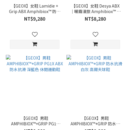
【GEOX】女鞋 Lamidie +
【GEOX】女鞋 Desya ABX
Grip ABX Amphibiox™ 防水
｜暖霧漫旅 Amphibiox™ 防
透氣 真皮切爾西短靴｜經典
水透氣 坡跟休閒鞋｜奶霜白
NT$9,280
NT$8,280
黑
【GEOX】男鞋
【GEOX】男鞋
AMPHIBIOX™+GRIP PG1X
AMPHIBIOX™+GRIP 防水抗
ABX 防水抗滑 深藍色 休閒運
滑 白灰 高爾夫球鞋