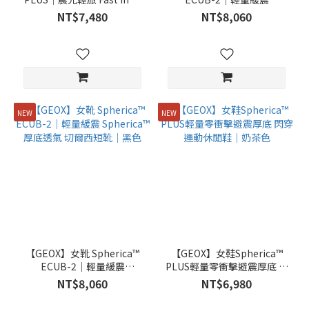
踩即穿 零衝擊緩震 透氣休閒
Spherica™ 厚底透氣 切爾西
NT$7,480
NT$8,060
鞋｜可可金
短靴｜奶茶色
NEW
NEW
【GEOX】女靴 Spherica™
【GEOX】女鞋Spherica™
ECUB-2｜輕量緩震
PLUS輕量零衝擊避震厚底 閃
Spherica™ 厚底透氣 切爾西
穿 運動休閒鞋｜奶茶色
NT$8,060
NT$6,980
短靴｜黑色