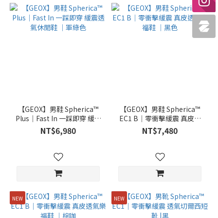
【GEOX】男鞋 Spherica™
【GEOX】男鞋 Spherica™
Plus｜Fast In 一踩即穿 緩震
EC1 B｜零衝擊緩震 真皮透
透氣休閒鞋 ｜軍綠色
氣樂福鞋 ｜黑色
NT$6,980
NT$7,480
NEW
NEW