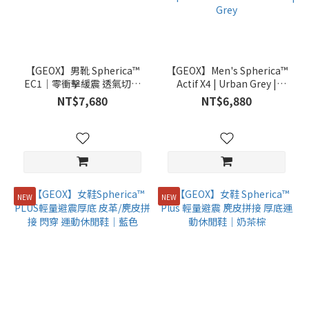
【GEOX】男靴 Spherica™
【GEOX】Men's Spherica™
EC1｜零衝擊緩震 透氣切爾
Actif X4 | Urban Grey |
西短靴 |咖啡
Lightweight Zero-Impact
NT$7,680
NT$6,880
Cushioning, Breathable &
Responsive Casual
Sneakers | Grey
NEW
NEW