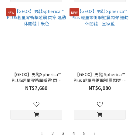
NEW
NEW
【GEOX】男鞋Spherica™
【GEOX】男鞋 Spherica™
PLUS輕量零衝擊避震 閃穿
Plus 輕量零衝擊避震閃穿 運
運動休閒鞋｜米色
動休閒鞋｜皇家藍
NT$7,680
NT$6,980
1
2
3
4
5