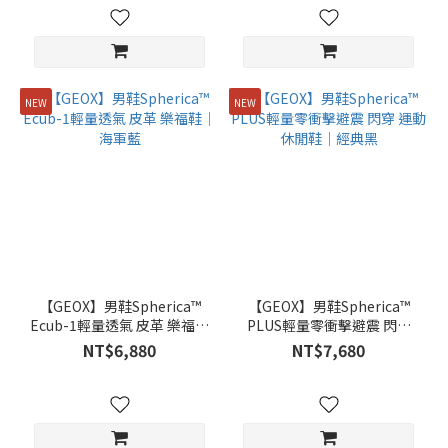
NEW
NEW
【GEOX】男鞋Spherica™
【GEOX】男鞋Spherica™
Ecub-1輕量透氣 皮革 樂福鞋
PLUS輕量零衝擊避震 閃穿
｜海軍藍
運動休閒鞋｜經典黑
NT$6,880
NT$7,680