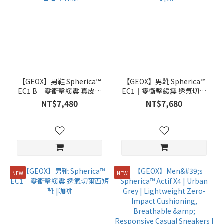
【GEOX】男鞋 Spherica™
【GEOX】男靴 Spherica™
EC1 B｜零衝擊緩震 真皮透
EC1｜零衝擊緩震 透氣切爾
氣樂福鞋 ｜棕咖
西短靴 |黑
NT$7,480
NT$7,680
NEW
NEW